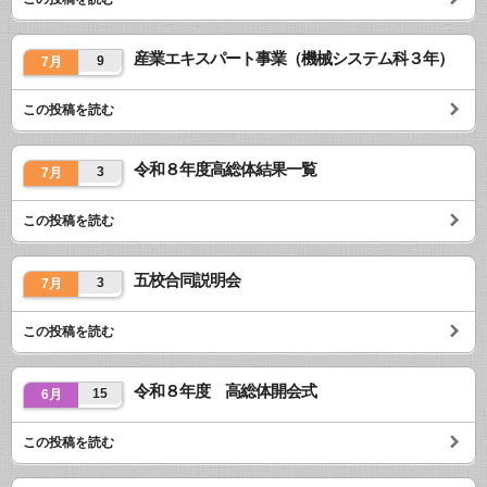
産業エキスパート事業（機械システム科３年）
9
7月
この投稿を読む
令和８年度高総体結果一覧
3
7月
この投稿を読む
五校合同説明会
3
7月
この投稿を読む
令和８年度 高総体開会式
15
6月
この投稿を読む