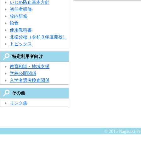
いじめ防止基本方針
初任者研修
校内研修
給食
使用教科書
北松分校（令和３年度開校）
トピックス
特定利用者向け
教育相談・地域支援
学校公開関係
入学者選考検査関係
その他
リンク集
© 2015 Nagasaki Pre