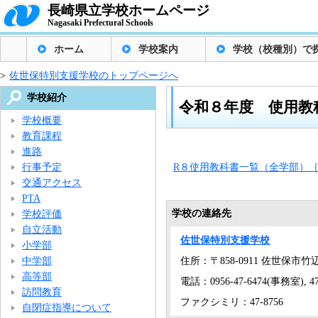
長崎県立学校ホームページ
Nagasaki Prefectural Schools
ホーム
学校案内
学校（校種別）で
>
佐世保特別支援学校のトップページへ
学校紹介
令和８年度 使用教
学校概要
教育課程
進路
行事予定
R８使用教科書一覧（全学部）［P
交通アクセス
PTA
学校の連絡先
学校評価
自立活動
佐世保特別支援学校
小学部
中学部
住所：〒858-0911 佐世保市竹辺
高等部
電話：0956-47-6474(事務室), 
訪問教育
ファクシミリ：47-8756
自閉症指導について