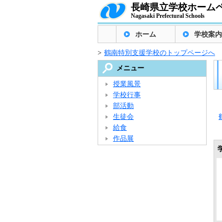
長崎県立学校ホーム
Nagasaki Prefectural Schools
ホーム
学校案内
>
鶴南特別支援学校のトップページへ
メニュー
授業風景
学校行事
部活動
生徒会
給食
作品展