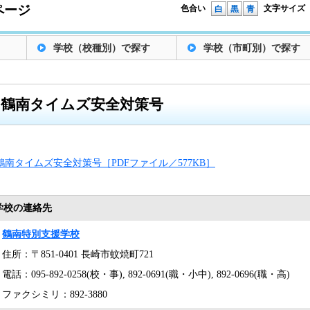
ページ
色合い
文字サイズ
白
黒
青
学校（校種別）で探す
学校（市町別）で探す
鶴南タイムズ安全対策号
鶴南タイムズ安全対策号［PDFファイル／577KB］
学校の連絡先
鶴南特別支援学校
住所：〒851-0401 長崎市蚊焼町721
電話：095-892-0258(校・事), 892-0691(職・小中), 892-0696(職・高)
ファクシミリ：892-3880