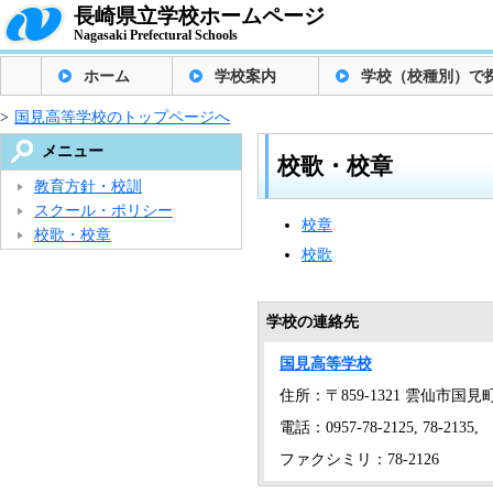
長崎県立学校ホームページ
Nagasaki Prefectural Schools
ホーム
学校案内
学校（校種別）で
>
国見高等学校のトップページへ
メニュー
校歌・校章
教育方針・校訓
スクール・ポリシー
校章
校歌・校章
校歌
学校の連絡先
国見高等学校
住所：〒859-1321 雲仙市国見
電話：0957-78-2125, 78-2135,
ファクシミリ：78-2126