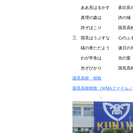
ああ見はるかす 多比良の
真理の森は 誇の城
誇ぞほこり 国見高
三 国見はうぶすな 心の
礒の香ただよう 速日の
わが学舎は 光の宴
光ぞひかり 国見高
国見高校 校歌
国見高校校歌［WMAファイル／