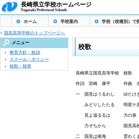
長崎県立学校ホームページ
Nagasaki Prefectural Schools
ホーム
学校案内
学校（校種別）で
>
国見高等学校のトップページへ
メニュー
校歌
教育方針・校訓
スクール・ポリシー
校歌・校章
長崎県立国見高等学校 校歌
作詞 宮崎 康平 作曲 古
一 国見はうるわし ゆた
みどりしたたる 明星ケ
見よ溢るるは 力の泉
力ぞちから 国見高
二 国見は南海 雲わ