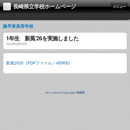
長崎県立学校ホームページ
メニュー
諫早東高等学校
1年生 新風’26を実施しました
2026年4月13日
新風2026［PDFファイル／489KB］
All content Copyright 長崎県