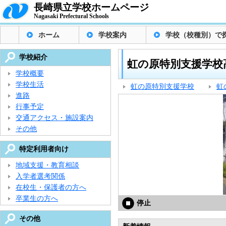
長崎県立学校ホームページ
Nagasaki Prefectural Schools
ホーム
学校案内
学校（校種別）で
学校紹介
虹の原特別支援学校
学校概要
学校生活
虹の原特別支援学校
虹
進路
行事予定
交通アクセス・施設案内
その他
特定利用者向け
地域支援・教育相談
入学者選考関係
在校生・保護者の方へ
卒業生の方へ
停止
その他