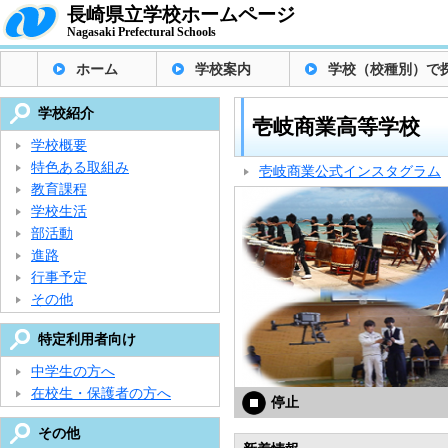
長崎県立学校ホームページ
Nagasaki Prefectural Schools
ホーム
学校案内
学校（校種別）で
学校紹介
壱岐商業高等学校
学校概要
特色ある取組み
壱岐商業公式インスタグラム
教育課程
学校生活
部活動
進路
行事予定
その他
特定利用者向け
中学生の方へ
在校生・保護者の方へ
停止
その他