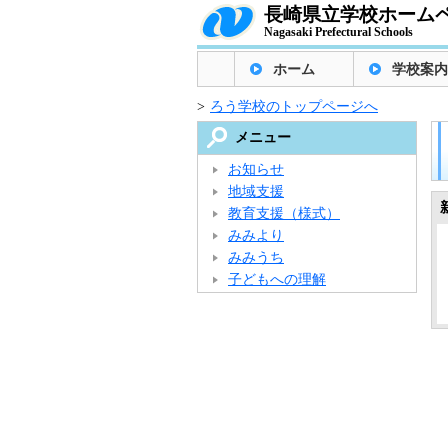
長崎県立学校ホーム
Nagasaki Prefectural Schools
ホーム
学校案内
>
ろう学校のトップページへ
メニュー
お知らせ
地域支援
教育支援（様式）
みみより
みみうち
子どもへの理解