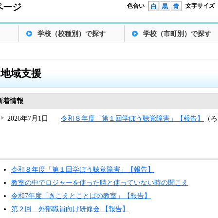
ページ
色合い
文字サイズ
白
黒
青
学校（校種別）で探す
学校（市町別）で探す
地域支援
新着情報
2026年7月1日
令和８年度「第１回学ぼう聴覚障害」【報告】
（ろ
令和８年度「第１回学ぼう聴覚障害」【報告】
教室の中でロジャーを使った時と使っていない時の聞こえ
令和7年度「きこえとことばの教室」【報告】
第２回 外部職員向け研修会 【報告】