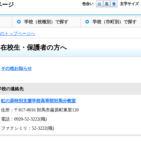
ページ
色合い
文字サイズ
白
黒
青
学校（校種別）で探す
学校（市町別）で探す
のトップページへ
在校生・保護者の方へ
その他お知らせ
学校の連絡先
虹の原特別支援学校高等部対馬分教室
住所：〒817-0016 対馬市厳原町東里120
電話：0920-52-3222(職)
ファクシミリ：52-3222(職)