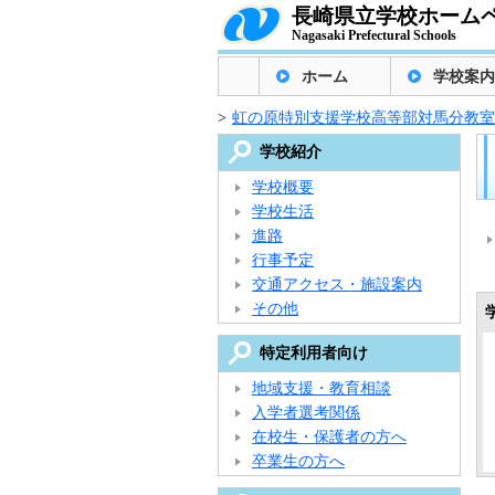
長崎県立学校ホーム
Nagasaki Prefectural Schools
ホーム
学校案内
>
虹の原特別支援学校高等部対馬分教室
学校紹介
学校概要
学校生活
進路
行事予定
交通アクセス・施設案内
その他
特定利用者向け
地域支援・教育相談
入学者選考関係
在校生・保護者の方へ
卒業生の方へ