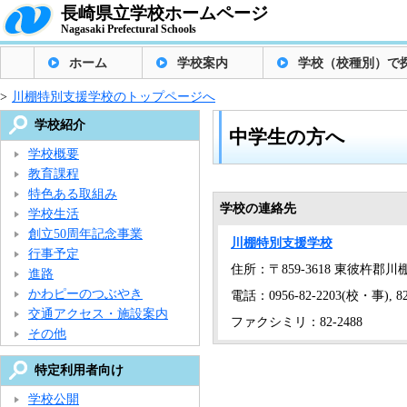
長崎県立学校ホームページ
Nagasaki Prefectural Schools
ホーム
学校案内
学校（校種別）で
>
川棚特別支援学校のトップページへ
学校紹介
中学生の方へ
学校概要
教育課程
特色ある取組み
学校の連絡先
学校生活
創立50周年記念事業
川棚特別支援学校
行事予定
住所：〒859-3618 東彼杵郡川
進路
かわピーのつぶやき
電話：0956-82-2203(校・事), 82
交通アクセス・施設案内
ファクシミリ：82-2488
その他
特定利用者向け
学校公開