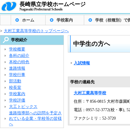
長崎県立学校ホームページ
Nagasaki Prefectural Schools
ホーム
学校案内
学校（校種別）で
>
大村工業高等学校のトップページへ
学校紹介
中学生の方へ
学校概要
各科の紹介
本校の特色
入試情報
進路情報
学校行事
部活動
学校の連絡先
校長室
大村工業高等学校
学校案内
学校評価
住所：〒856-0815 大村市森園町1
大工トピックス
電話：0957-52-3772(校・事), 52
進路指導部への訪問を予定さ
ファクシミリ：52-3720
れている企業・学校等の皆様
へ