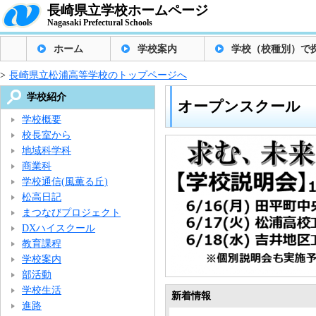
長崎県立学校ホームページ
Nagasaki Prefectural Schools
ホーム
学校案内
学校（校種別）で
>
長崎県立松浦高等学校のトップページへ
学校紹介
オープンスクール
学校概要
校長室から
地域科学科
商業科
学校通信(風薫る丘)
松高日記
まつなびプロジェクト
DXハイスクール
教育課程
学校案内
部活動
学校生活
新着情報
進路