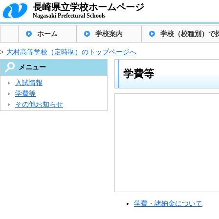
長崎県立学校ホームページ
Nagasaki Prefectural Schools
ホーム
学校案内
学校（校種別）で
>
大村高等学校（定時制）のトップページへ
メニュー
学費等
入試情報
学費等
その他お知らせ
学費・諸納金について