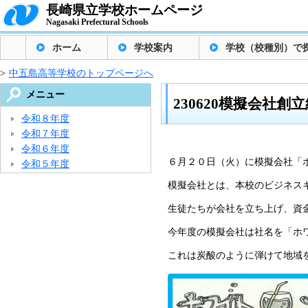
長崎県立学校ホームページ
Nagasaki Prefectural Schools
ホーム
学校案内
学校（校種別）で
>
中五島高等学校のトップページへ
メニュー
230620模擬会社創
令和８年度
令和７年度
令和６年度
６月２０日（火）に模擬会社「
令和５年度
模擬会社とは、本校のビジネス
生徒たちが会社を立ち上げ、資
今年度の模擬会社は社名を「ホ
これは炭酸のように弾けて地域