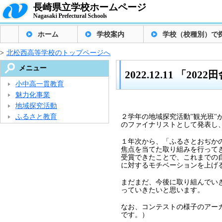
長崎県立学校ホームページ
Nagasaki Prefectural Schools
ホーム
学校案内
学校（校種別）で
>
北松西高等学校のトップページへ
メニュー
2022.12.11 「
小中高一貫教育
魅力化事業
地域探究活動
ふるさと教育
２学年の地域探究活動"観光班"
のファイナリストとして発表し
１年次から、「ふるさとおぢか
焦点を当てた取り組みを行って
受賞できたことで、これまでの
に対するモチベーションを上げ
まだまだ、今後に取り組んでい
っていきたいと思います。
なお、コンテストの様子のアー
です。）