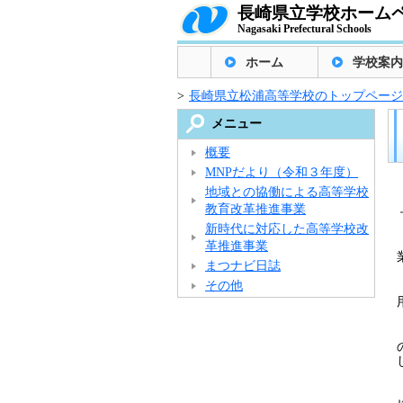
長崎県立学校ホーム
Nagasaki Prefectural Schools
ホーム
学校案内
>
長崎県立松浦高等学校のトップページ
メニュー
概要
MNPだより（令和３年度）
地域との協働による高等学校
教育改革推進事業
新時代に対応した高等学校改
革推進事業
まつナビ日誌
その他