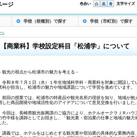
ページ
色合い
文字サイズ
白
黒
青
学校（校種別）で探す
学校（市町別）で探す
へ
【商業科】学校設定科目「松浦学」について
－観光の視点から松浦市の魅力を考える－
令和８年７月１日（水）１年生地域科学科・商業科を対象に開設してい
業科が担当し、松浦市の魅力や地域課題について学習を進めています。
前回の授業では、松浦市の特産品や観光名所の現状を知り、地域が抱
用した商品開発や地域活性化のアイデアについて意見交換を行いました
今回は、長崎県観光振興課のご協力により、ホテルオークラＪＲハウス
の竹中様を講師としてお招きし、「観光業・宿泊業の仕事と地域の魅力
した。
講義では、ホテルをはじめとする観光業や宿泊業の具体的な業務内容