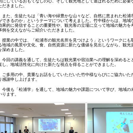
切にしているおもてなしの心、そして観光地として選ばれるために必要
ただきました。
また、生徒たちは「青い海や緑豊かな山々など、自然に恵まれた松浦
ができるのか」というテーマについて考えました。竹中様からは、地域
効果的に発信することの重要性や、観光客の立場に立って地域の魅力を
事例を交えながらご紹介いただきました。
授業の中では、「松浦市の観光名所を見つけよう」というワークにも
る地域の風景や文化、食、自然資源に新たな価値を見出しながら、観光
を深めました。
今回の講義を通して、生徒たちは観光業や宿泊業への理解を深めると
直し、地域活性化に向けた新たな視点を得ることができました。
ご多用の中、貴重なお話をしていただいた竹中様ならびにご協力いた
り感謝申し上げます。
今後も「松浦学」を通して、地域の魅力や課題について学び、地域の
いります。