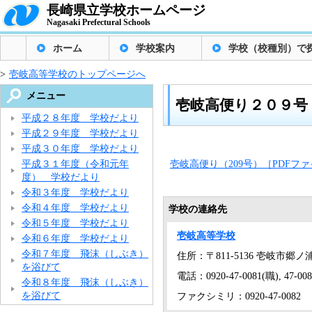
長崎県立学校ホームページ
Nagasaki Prefectural Schools
ホーム
学校案内
学校（校種別）で
>
壱岐高等学校のトップページへ
メニュー
壱岐高便り２０９号
平成２８年度 学校だより
平成２９年度 学校だより
平成３０年度 学校だより
平成３１年度（令和元年
壱岐高便り（209号）［PDFファ
度） 学校だより
令和３年度 学校だより
令和４年度 学校だより
学校の連絡先
令和５年度 学校だより
壱岐高等学校
令和６年度 学校だより
令和７年度 飛沫（しぶき）
住所：〒811-5136 壱岐市郷
を浴びて
電話：0920-47-0081(職), 47-0
令和８年度 飛沫（しぶき）
を浴びて
ファクシミリ：0920-47-0082