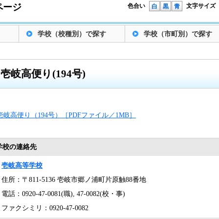
ページ
色合い
文字サイズ
白
黒
青
学校（校種別）で探す
学校（市町別）で探す
壱岐高便り(194号)
壱岐高便り（194号）［PDFファイル／1MB］
学校の連絡先
壱岐高等学校
住所：〒811-5136 壱岐市郷ノ浦町片原触88番地
電話：0920-47-0081(職), 47-0082(校・事)
ファクシミリ：0920-47-0082