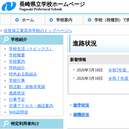
長崎県立学校ホームページ
Nagasaki Prefectural Schools
ホーム
学校案内
学校（校種別）で
>
佐世保工業高等学校のトップページへ
学校紹介
進路状況
学校生活（トピックス）
学校概要
新着情報
学校案内
学科紹介
2026年3月18日
令和7年度
特色ある取組み
2026年3月18日
令和７年度
学校行事
部活動・資格等実績
進路状況
行事予定
進学状況
交通アクセス・施設案内
Web説明会
就職状況
特定利用者向け