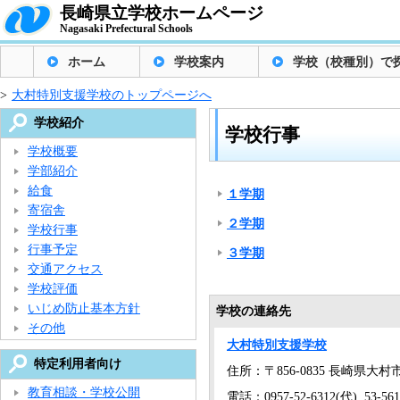
長崎県立学校ホームページ
Nagasaki Prefectural Schools
ホーム
学校案内
学校（校種別）で
>
大村特別支援学校のトップページへ
学校紹介
学校行事
学校概要
学部紹介
給食
１学期
寄宿舎
２学期
学校行事
行事予定
３学期
交通アクセス
学校評価
いじめ防止基本方針
学校の連絡先
その他
大村特別支援学校
特定利用者向け
住所：〒856-0835 長崎県大村市久
教育相談・学校公開
電話：0957-52-6312(代), 53-5