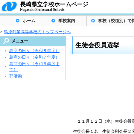
長崎県立学校ホームページ
Nagasaki Prefectural Schools
ホーム
学校案内
学校（校種別）で
>
島原商業高等学校のトップページへ
メニュー
生徒会役員選挙
島商の日々（令和８年度）
島商の日々（令和７年度）
島商の日々（令和６年度ま
で）
部活動
１１月１２日（水）生徒会役員
生徒会長１名、生徒会副会長２