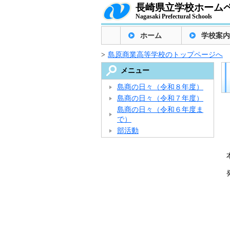
長崎県立学校ホーム
Nagasaki Prefectural Schools
ホーム
学校案内
>
島原商業高等学校のトップページへ
メニュー
島商の日々（令和８年度）
島商の日々（令和７年度）
島商の日々（令和６年度ま
で）
部活動