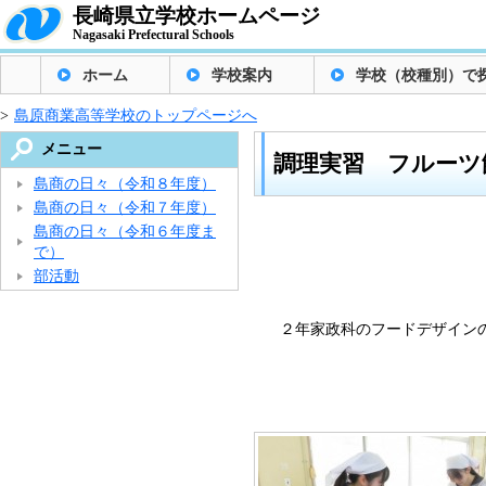
長崎県立学校ホームページ
Nagasaki Prefectural Schools
ホーム
学校案内
学校（校種別）で
>
島原商業高等学校のトップページへ
メニュー
調理実習 フルーツ
島商の日々（令和８年度）
島商の日々（令和７年度）
島商の日々（令和６年度ま
で）
部活動
２年家政科のフードデザインの