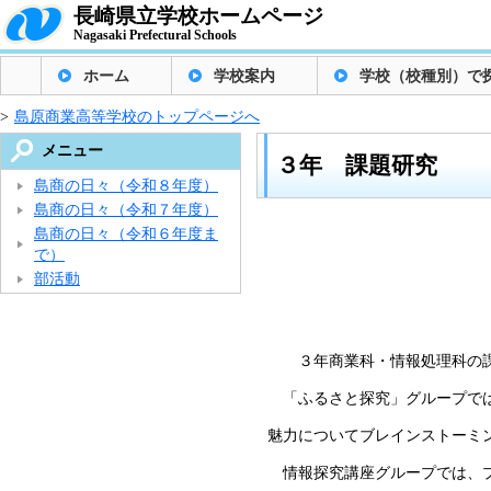
長崎県立学校ホームページ
Nagasaki Prefectural Schools
ホーム
学校案内
学校（校種別）で
>
島原商業高等学校のトップページへ
メニュー
３年 課題研究
島商の日々（令和８年度）
島商の日々（令和７年度）
島商の日々（令和６年度ま
で）
部活動
３年商業科・情報処理科の課
「ふるさと探究」グループでは
魅力についてブレインストーミ
情報探究講座グループでは、プ