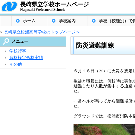
長崎県立学校ホームページ
Nagasaki Prefectural Schools
ホーム
学校案内
学校（校種別）で
>
長崎県立松浦高等学校のトップページへ
メニュー
防災避難訓練
学校行事
資格検定合格実績
その他
６月１８日（木）に火災を想定
生徒と職員には、何校時に実施
避難したり人数が集中する通路
た。
非常ベルが鳴ってから避難場所
た。
グラウンドでは、松浦市消防本