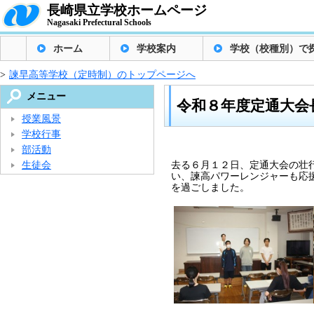
長崎県立学校ホームページ
Nagasaki Prefectural Schools
ホーム
学校案内
学校（校種別）で
>
諫早高等学校（定時制）のトップページへ
メニュー
令和８年度定通大会
授業風景
学校行事
部活動
生徒会
去る６月１２日、定通大会の壮
い、諫高パワーレンジャーも応
を過ごしました。