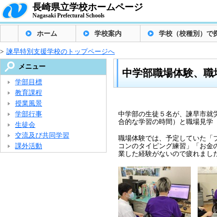
長崎県立学校ホームページ
Nagasaki Prefectural Schools
ホーム
学校案内
学校（校種別）で
>
諫早特別支援学校のトップページへ
メニュー
中学部職場体験、職
学部目標
教育課程
授業風景
学部行事
中学部の生徒５名が、諫早市就
合的な学習の時間）と職場見学
生徒会
交流及び共同学習
職場体験では、予定していた「
課外活動
コンのタイピング練習」「お金
業した経験がないので疲れまし