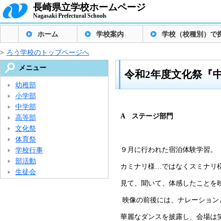
長崎県立学校ホームページ
Nagasaki Prefectural Schools
ホーム
学校案内
学校（校種別）で
>
ろう学校のトップページへ
メニュー
令和2年度文化祭『
幼稚部
小学部
中学部
A ステージ部門
高等部
文化祭
体育祭
９月に行われた宿泊体験学習。
学校行事
部活動
カミナリ様…ではなくスミナリ
生徒会
見て、聞いて、体感したことを
映像の前後には、ナレーション
華麗なダンスを披露し、会場は