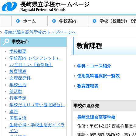
長崎県立学校ホームページ
Nagasaki Prefectural Schools
ホーム
学校案内
学校（校種別）で
>
長崎北陽台高等学校のトップページへ
学校紹介
教育課程
学校概要
学校案内（パンフレット）
>>注目！<<【新制服】
学科・コース紹介
教育課程
使用教科書採択一覧表
文理探究科
学校生活
教育課程表
部活動
行事予定
学校だより（青い波北陽台）
学校の連絡先
進路
長崎北陽台高等学校
国際交流
生徒心得・学校生活ガイドラ
住所：〒851-2127 西彼杵郡長
イン
電話：095-883-6843(校・事), 883