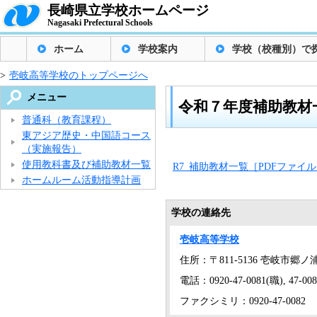
長崎県立学校ホームページ
Nagasaki Prefectural Schools
ホーム
学校案内
学校（校種別）で
>
壱岐高等学校のトップページへ
メニュー
令和７年度補助教材
普通科（教育課程）
東アジア歴史・中国語コース
（実施報告）
使用教科書及び補助教材一覧
R7_補助教材一覧［PDFファイル／
ホームルーム活動指導計画
学校の連絡先
壱岐高等学校
住所：〒811-5136 壱岐市郷
電話：0920-47-0081(職), 47-0
ファクシミリ：0920-47-0082