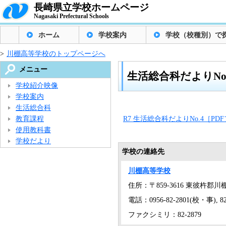
長崎県立学校ホームページ
Nagasaki Prefectural Schools
ホーム
学校案内
学校（校種別）で
>
川棚高等学校のトップページへ
メニュー
生活総合科だよりNo.
学校紹介映像
学校案内
生活総合科
教育課程
R7 生活総合科だよりNo.4［PD
使用教科書
学校だより
学校の連絡先
川棚高等学校
住所：〒859-3616 東彼杵郡川
電話：0956-82-2801(校・事), 82
ファクシミリ：82-2879