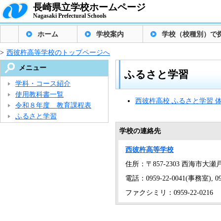
長崎県立学校ホームページ
Nagasaki Prefectural Schools
ホーム
学校案内
学校（校種別）で
>
西彼杵高等学校のトップページへ
メニュー
ふるさと学習
学科・コース紹介
使用教科書一覧
西彼杵高校 ふるさと学習 
令和８年度 教育課程表
ふるさと学習
学校の連絡先
西彼杵高等学校
住所：〒857-2303 西海市大
電話：0959-22-0041(事務室), 09
ファクシミリ：0959-22-0216