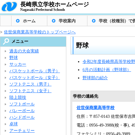
長崎県立学校ホームページ
Nagasaki Prefectural Schools
ホーム
学校案内
学校（校種別）で
>
佐世保商業高等学校のトップページへ
メニュー
野球
過去の大会実績
野球
令和2年度長崎県高等学校
サッカー
6月の活動計画（野球部）
バスケットボール（男子）
バスケットボール（女子）
野球部の紹介
ソフトテニス（男子）
ソフトテニス（女子）
学校の連絡先
陸上競技
ソフトボール
佐世保商業高等学校
バレーボール
住所：〒857-0143 佐世保市吉
ハンドボール
卓球
電話：0956-49-3988(校・事), 49
アーチェリー
ファクシミリ：0956-49-3989