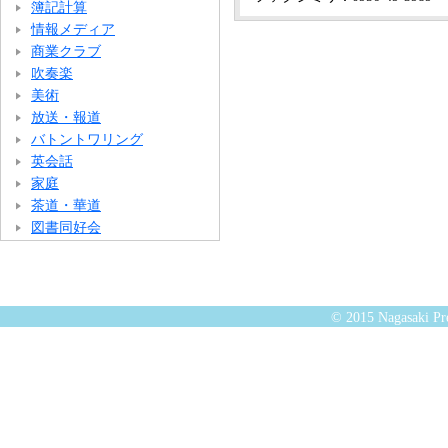
簿記計算
情報メディア
商業クラブ
吹奏楽
美術
放送・報道
バトントワリング
英会話
家庭
茶道・華道
図書同好会
© 2015 Nagasaki Pre