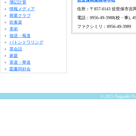
佐世保商業高等学校
簿記計算
住所：〒857-0143 佐世保市吉
情報メディア
商業クラブ
電話：0956-49-3988(校・事), 49
吹奏楽
ファクシミリ：0956-49-3989
美術
放送・報道
バトントワリング
英会話
家庭
茶道・華道
図書同好会
© 2015 Nagasaki Pre