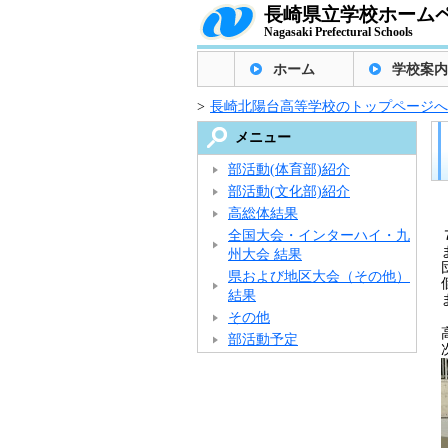
長崎県立学校ホーム
Nagasaki Prefectural Schools
ホーム
学校案内
>
長崎北陽台高等学校のトップページへ
メニュー
部活動(体育部)紹介
部活動(文化部)紹介
高総体結果
全国大会・インターハイ・九
州大会 結果
県および地区大会（その他）
結果
その他
部活動予定