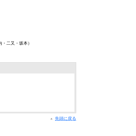
内・二又・坂本）
先頭に戻る