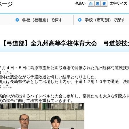
ページ
色合い
文字サイズ
白
黒
青
学校（校種別）で探す
学校（市町別）で探す
【弓道部】全九州高等学校体育大会 弓道競技
７月４日・５日に島原市霊丘公園弓道場で開催された九州総体弓道競技
ました。
団体は残念ながら予選敗退と悔しい結果となりました。
個人は長崎県代表として出場した山内が、予選１２射１０中で通過、決
ました。
高的中が続出するハイレベルな大会に参加し、部員たちも大きな刺激を
次の試合に向けて稽古を重ねていきます。