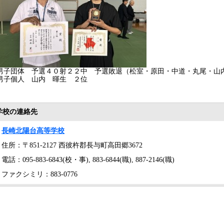
男子団体 予選４０射２２中 予選敗退（松室・原田・中道・丸尾・山
男子個人 山内 暉生 ２位
学校の連絡先
長崎北陽台高等学校
住所：〒851-2127 西彼杵郡長与町高田郷3672
電話：095-883-6843(校・事), 883-6844(職), 887-2146(職)
ファクシミリ：883-0776