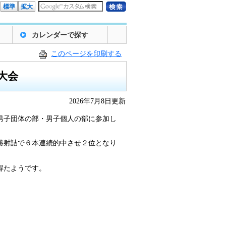
標準
拡大
カレンダーで探す
このページを印刷する
大会
2026年7月8日更新
男子団体の部・男子個人の部に参加し
勝射詰で６本連続的中させ２位となり
得たようです。