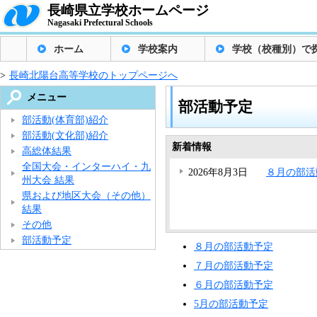
長崎県立学校ホームページ
Nagasaki Prefectural Schools
ホーム
学校案内
学校（校種別）で
>
長崎北陽台高等学校のトップページへ
メニュー
部活動予定
部活動(体育部)紹介
部活動(文化部)紹介
新着情報
高総体結果
全国大会・インターハイ・九
2026年8月3日
８月の部活
州大会 結果
県および地区大会（その他）
結果
その他
部活動予定
８月の部活動予定
７月の部活動予定
６月の部活動予定
5月の部活動予定