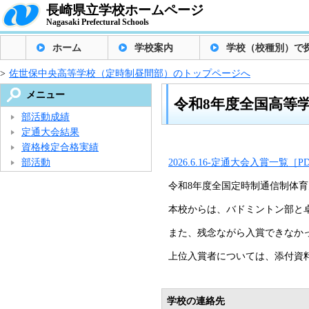
長崎県立学校ホームページ
Nagasaki Prefectural Schools
ホーム
学校案内
学校（校種別）で
>
佐世保中央高等学校（定時制昼間部）のトップページへ
メニュー
令和8年度全国高等
部活動成績
定通大会結果
資格検定合格実績
部活動
2026.6.16-定通大会入賞一覧［
令和8年度全国定時制通信制体育
本校からは、バドミントン部と
また、残念ながら入賞できなか
上位入賞者については、添付資
学校の連絡先