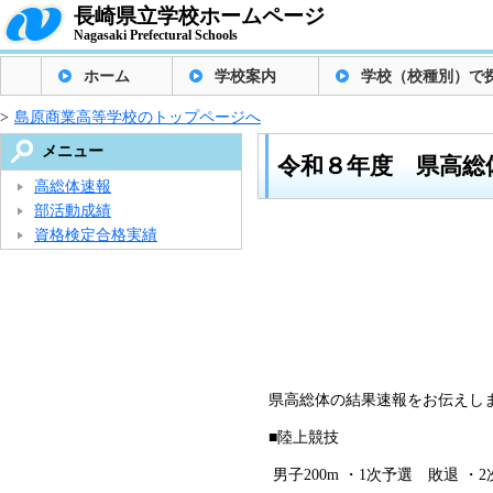
長崎県立学校ホームページ
Nagasaki Prefectural Schools
ホーム
学校案内
学校（校種別）で
>
島原商業高等学校のトップページへ
メニュー
令和８年度 県高総
高総体速報
部活動成績
資格検定合格実績
県高総体の結果速報をお伝えし
■陸上競技
男子200m ・1次予選 敗退 ・