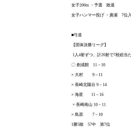
女子200m ・予選 敗退
女子ハンマー投げ ・廣瀬 7位
■弓道
【団体決勝リーグ】
1人4射ずつ、計20射で7校総
〇 創成館 11－10
× 大村 9－11
× 長崎北陽台 9－14
× 海星 11－16
× 長崎南山 10－11
× 島原 7－10
1勝5敗 57中 第7位