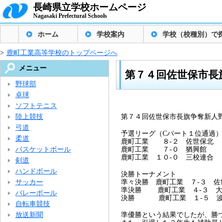
長崎県立学校ホームページ
Nagasaki Prefectural Schools
ホーム
学校案内
学校（校種別）で
>
鹿町工業高等学校のトップページへ
メニュー
第７４回佐世保市長
野球部
卓球
ソフトテニス
陸上競技
第７４回佐世保市長旗争奪新人
弓道
予選リーグ（Cパート１位通過
柔道
鹿町工業 ８-２ 佐世保北
バスケットボール
鹿町工業 ７-０ 猶興館
鹿町工業 １０-０ 三校連合
剣道
ハンドボール
決勝トーナメント
サッカー
準々決勝 鹿町工業 ７-３ 佐
準決勝 鹿町工業 ４-３ 
バレーボール
決勝 鹿町工業 １-５ 波
自転車競技
放送新聞
準優勝という結果でしたが、勝