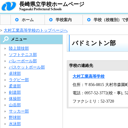
長崎県立学校ホームページ
Nagasaki Prefectural Schools
ホーム
学校案内
学校（校種別）で
>
大村工業高等学校のトップページへ
メニュー
バドミントン部
陸上競技部
ソフトテニス部
バレーボール部
学校の連絡先
バスケットボール部
卓球部
大村工業高等学校
ラグビー部
住所：〒856-0815 大村市森園町1
柔道部
剣道部
電話：0957-52-3772(校・事), 52
体操部
ファクシミリ：52-3720
山岳部
サッカー部
野球部
水泳部