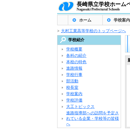
長崎県立学校ホーム
Nagasaki Prefectural Schools
ホーム
学校案内
>
大村工業高等学校のトップページへ
学校紹介
学校概要
各科の紹介
本校の特色
進路情報
学校行事
部活動
校長室
学校案内
学校評価
大工トピックス
進路指導部への訪問を予定さ
れている企業・学校等の皆様
へ