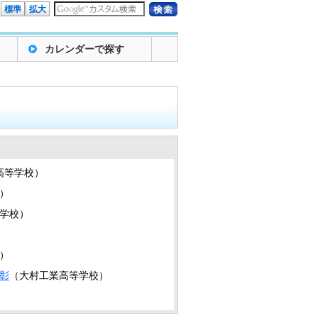
標準
拡大
カレンダーで探す
高等学校）
）
学校）
）
彰
（大村工業高等学校）