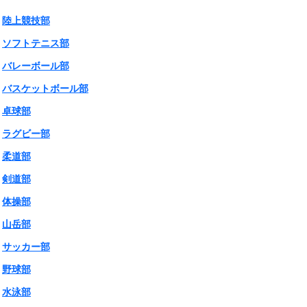
陸上競技部
ソフトテニス部
バレーボール部
バスケットボール部
卓球部
ラグビー部
柔道部
剣道部
体操部
山岳部
サッカー部
野球部
水泳部