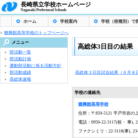
長崎県立学校ホームページ
Nagasaki Prefectural Schools
ホーム
学校案内
学校（校種別）で
>
猶興館高等学校のトップページへ
メニュー
高総体3日目の結果
部活動一覧
部活動計画
運動部活動に係る活動方針
部活動成績
高総体３日目試合結果（６月８日）
高総体速報
学校の連絡先
猶興館高等学校
住所：〒859-5121 平戸市岩の上
電話：0950-22-3117(校・ 事), 22
ファクシミリ：22-3118(事), 23-