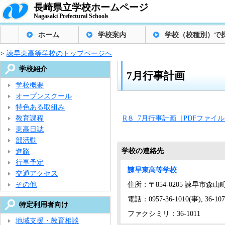
長崎県立学校ホームページ
Nagasaki Prefectural Schools
ホーム
学校案内
学校（校種別）で
>
諫早東高等学校のトップページへ
学校紹介
7月行事計画
学校概要
オープンスクール
特色ある取組み
教育課程
R８_7月行事計画［PDFファイル／
東高日誌
部活動
学校の連絡先
進路
行事予定
諫早東高等学校
交通アクセス
その他
住所：〒854-0205 諫早市森山
電話：0957-36-1010(事), 36-10
特定利用者向け
ファクシミリ：36-1011
地域支援・教育相談