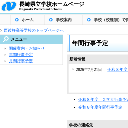
長崎県立学校ホームページ
Nagasaki Prefectural Schools
ホーム
学校案内
学校（校種別）で
>
西彼杵高等学校のトップページへ
メニュー
年間行事予定
開催案内・お知らせ
年間行事予定
新着情報
月間行事予定
2026年7月21日
令和８年度
令和８年度 ２学期行事予
令和８年度年間行事予定
学校の連絡先