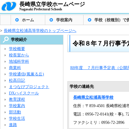
長崎県立学校ホームページ
Nagasaki Prefectural Schools
ホーム
学校案内
学校（校種別）で
>
長崎県立松浦高等学校のトップページへ
学校紹介
令和８年７月行事予
学校概要
校長室から
地域科学科
商業科
R8年度 ７月行事予定表（公開用
学校通信(風薫る丘)
松高日記
学校の連絡先
まつなびプロジェクト
DXハイスクール
長崎県立松浦高等学校
教育課程
学校案内
住所：〒859-4501 長崎県松浦
部活動
電話：0956-72-0141(校・事), 72
学校生活
ファクシミリ：0956-72-2896
進路