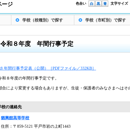
ページ
色合い
文字サイズ
白
黒
青
学校（校種別）で探す
学校（市町別）で探す
令和８年度 年間行事予定
R8 年間行事予定表（公開）［PDFファイル／332KB］
令和８年度の年間行事予定です。
都合により変更する場合もありますが、生徒・保護者のみなさまへはそ
学校の連絡先
猶興館高等学校
住所：〒859-5121 平戸市岩の上町1443