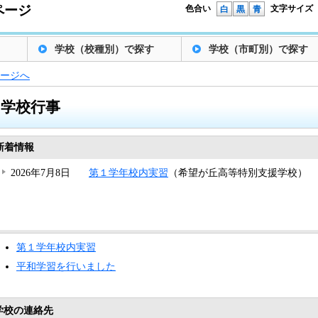
ページ
色合い
文字サイズ
白
黒
青
学校（校種別）で探す
学校（市町別）で探す
ージへ
学校行事
新着情報
2026年7月8日
第１学年校内実習
（希望が丘高等特別支援学校）
第１学年校内実習
平和学習を行いました
学校の連絡先