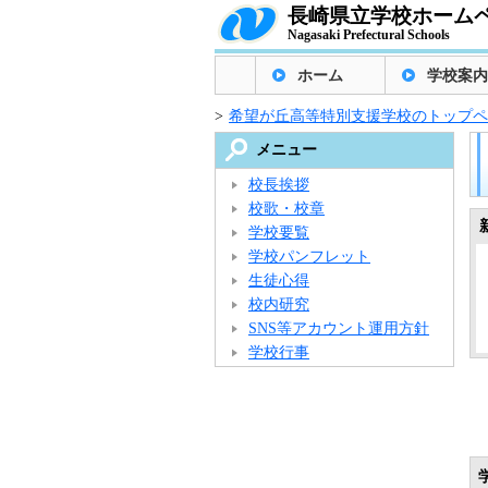
長崎県立学校ホーム
Nagasaki Prefectural Schools
ホーム
学校案内
>
希望が丘高等特別支援学校のトップペ
メニュー
校長挨拶
校歌・校章
学校要覧
学校パンフレット
生徒心得
校内研究
SNS等アカウント運用方針
学校行事