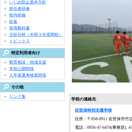
いじめ防止基本方針
初任者研修
校内研修
給食
使用教科書
北松分校（令和３年度開校）
トピックス
特定利用者向け
教育相談・地域支援
学校公開関係
入学者選考検査関係
その他
リンク集
学校の連絡先
佐世保特別支援学校
住所：〒858-0911 佐世保市竹辺
電話：0956-47-6474(事務室), 