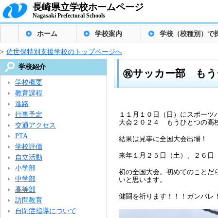
長崎県立学校ホームページ
Nagasaki Prefectural Schools
ホーム
学校案内
学校（校種別）で
>
佐世保特別支援学校のトップページへ
学校紹介
㊗サッカー部 もう
学校概要
教育課程
進路
行事予定
１１月１０日（日）にスポーツ
大会２０２４ もうひとつの高
交通アクセス
PTA
結果は見事に全国大会出場！
学校評価
来年１月２５日（土）、２６日
自立活動
小学部
初の全国大会。初めてのことだ
中学部
いと思います。
高等部
健闘を祈ります！！！ガンバレ
訪問教育
自閉症指導について