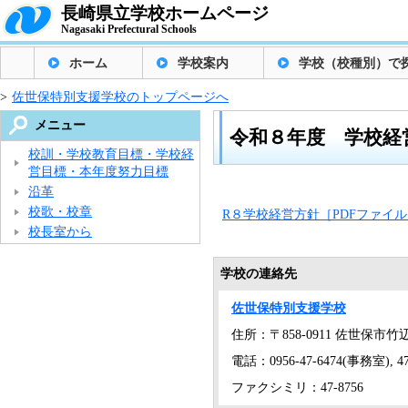
長崎県立学校ホームページ
Nagasaki Prefectural Schools
ホーム
学校案内
学校（校種別）で
>
佐世保特別支援学校のトップページへ
メニュー
令和８年度 学校経
校訓・学校教育目標・学校経
営目標・本年度努力目標
沿革
校歌・校章
R８学校経営方針［PDFファイル／
校長室から
学校の連絡先
佐世保特別支援学校
住所：〒858-0911 佐世保市竹辺
電話：0956-47-6474(事務室), 
ファクシミリ：47-8756